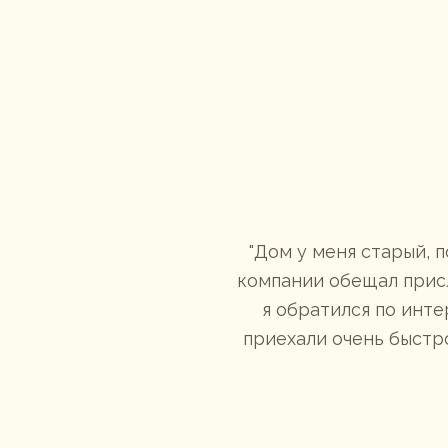
вечерние
Дом у меня старый, 
 что и как.
компании обещал присл
я обратился по инте
приехали очень быстро