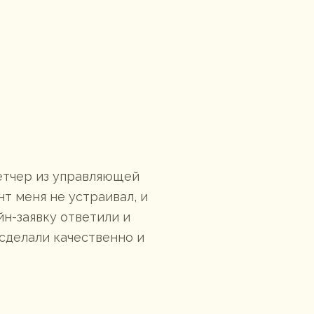
петчер из управляющей
Без мужски
т меня не устраивал, и
для женщин
йн-заявку ответили и
 сделали качественно и