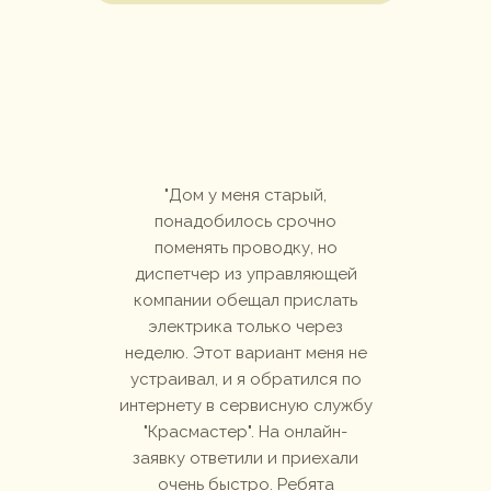
щалась
Дом у меня старый,
Без
ральной
понадобилось срочно
сложно
я на
поменять проводку, но
вод
астер
диспетчер из управляющей
ра
шинку
компании обещал прислать
женщ
ил по
электрика только через
мужч
 и как.
неделю. Этот вариант меня не
специ
товать
устраивал, и я обратился по
убедила
ым и
интернету в сервисную службу
рук
:)
"Красмастер". На онлайн-
за
заявку ответили и приехали
очень быстро. Ребята