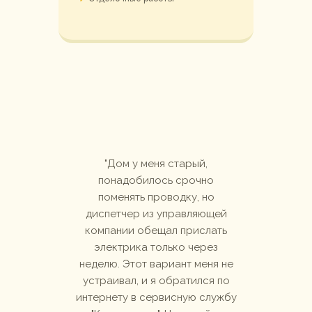
щалась
Дом у меня старый,
Без
ральной
понадобилось срочно
сложно
я на
поменять проводку, но
вод
астер
диспетчер из управляющей
ра
шинку
компании обещал прислать
женщ
ил по
электрика только через
мужч
 и как.
неделю. Этот вариант меня не
специ
товать
устраивал, и я обратился по
убедила
ым и
интернету в сервисную службу
рук