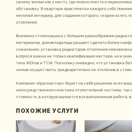
своему жилью как к месту, где можно поесть и переночев
обстановку. В квартире практически каждого собственни
мелочей интерьер, для создания которого, скорее всего, 
отопления.
Внезапно столкнувшись с большим разнообразием радиаторо
материалов, домовладельцы решают сделать более комфо
сожалению, установка радиаторов отопления невозможна
вопросе важна не только квалификация мастера, но и уме
типа ЖЕКов и ТСЖ. Поскольку очевидно, что установка ба
нельзя осуществить, предварительно не отключив в стояка
Компания «Красмастер» берет на себя решение всех выш
непосредственного монтажа отопительной системы, так и
стоимость, в которую выльется вся выполненная работа, в
ПОХОЖИЕ УСЛУГИ