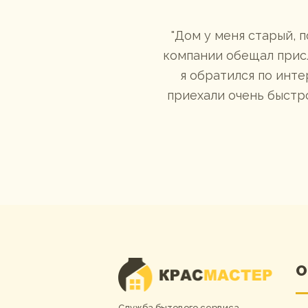
вечерние
Дом у меня старый, 
 что и как.
компании обещал присл
я обратился по инте
приехали очень быстро
О
Служба бытового сервиса