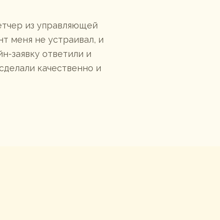
петчер из управляющей
Без мужски
т меня не устраивал, и
для женщин
йн-заявку ответили и
 сделали качественно и