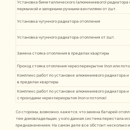
Установка биметаллического (алюминиевого) радиатора 
пермычкой и запорными ручными вентилями от 2шт.
Установка чугунного радиатора отопления
Установка чугунного радиатора отопления от 2шт.
Замена стояка отопления в пределах квартиры
Проход стояка отопления через перекрытие (пол или пото
Комплекс работ по установке алюминиевого радиатора и
в пределах квартиры
Комплекс работ по установке алюминиевого радиатора и
с проходами через перекрытия (пол и потолок)
Со стороны, возможно, кажется, что замена батарей отоп
тем домовладельцам, у кого данная система перестала ис
предназначением. На самом деле все обстоит несколько и